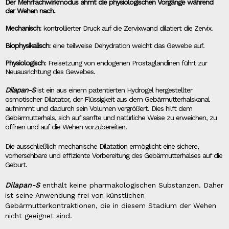
Der Mehrfachwirkmodus ahmt die physiologischen Vorgänge während
der Wehen nach.
Mechanisch
: kontrollierter Druck auf die Zervixwand dilatiert die Zervix.
Biophysikalisch
: eine teilweise Dehydration weicht das Gewebe auf.
Physiologisch
: Freisetzung von endogenen Prostaglandinen führt zur
Neuausrichtung des Gewebes.
Dilapan-S
ist ein aus einem patentierten Hydrogel hergestellter
osmotischer Dilatator, der Flüssigkeit aus dem Gebärmutterhalskanal
aufnimmt und dadurch sein Volumen vergrößert. Dies hilft dem
Gebärmutterhals, sich auf sanfte und natürliche Weise zu erweichen, zu
öffnen und auf die Wehen vorzubereiten.
Die ausschließlich mechanische Dilatation ermöglicht eine sichere,
vorhersehbare und effiziente Vorbereitung des Gebärmutterhalses auf die
Geburt.
Dilapan-S
enthält keine pharmakologischen Substanzen. Daher
ist seine Anwendung frei von künstlichen
Gebärmutterkontraktionen, die in diesem Stadium der Wehen
nicht geeignet sind.